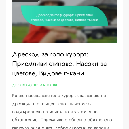
Дрескод за голф курорт:
Приемливи стилове, Насоки за
цветове, Видове тъкани
ДРЕСКОДОВЕ ЗА ГОЛФ
Когато посещавате голф курорт, спазването на
дрескода е от съществено значение за
поддържането на изискано и уважително
обкръжение. Приемливото облекло обикновено
включва ризи с яка, добре скроени панталони