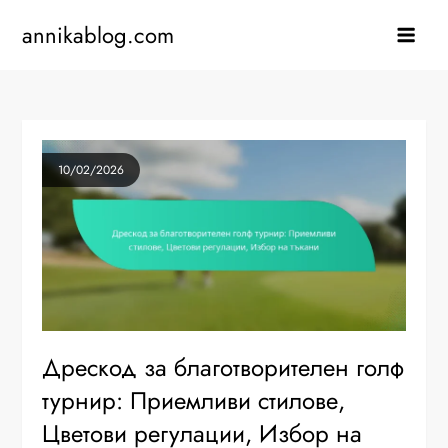
Skip
annikablog.com
to
content
10/02/2026
Дрескод за благотворителен голф
турнир: Приемливи стилове,
Цветови регулации, Избор на