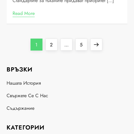
Стандартите за тъканите придават приоритет […]
Read More
P
Page
Page
Page
Next
1
2
…
5
o
page
ВРЪЗКИ
s
Нашата История
t
Свържете Се С Нас
s
Съдържание
p
a
КАТЕГОРИИ