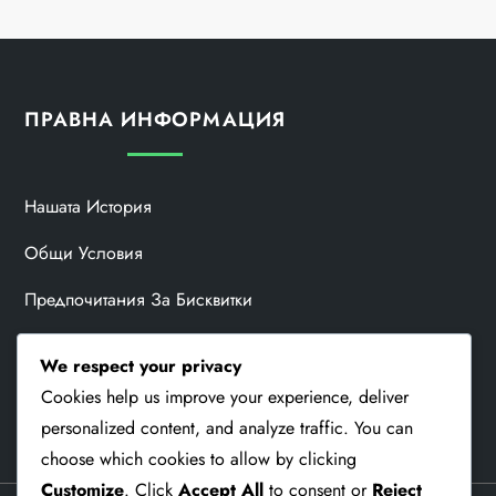
ПРАВНА ИНФОРМАЦИЯ
Нашата История
Общи Условия
Предпочитания За Бисквитки
Свържете Се С Нас
We respect your privacy
Политика За Поверителност
Cookies help us improve your experience, deliver
personalized content, and analyze traffic. You can
choose which cookies to allow by clicking
Customize
. Click
Accept All
to consent or
Reject