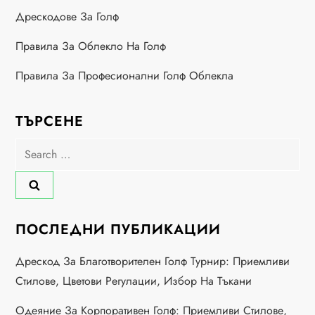
g
Дрескодове За Голф
Правила За Облекло На Голф
i
Правила За Професионални Голф Облекла
n
a
ТЪРСЕНЕ
t
Search
for:
i
o
ПОСЛЕДНИ ПУБЛИКАЦИИ
n
Дрескод За Благотворителен Голф Турнир: Приемливи
Стилове, Цветови Регулации, Избор На Тъкани
Одеяние За Корпоративен Голф: Приемливи Стилове,