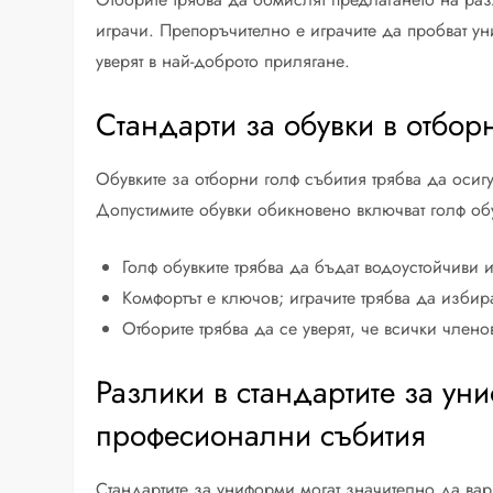
играчи. Препоръчително е играчите да пробват у
уверят в най-доброто прилягане.
Стандарти за обувки в отбор
Обувките за отборни голф събития трябва да осиг
Допустимите обувки обикновено включват голф об
Голф обувките трябва да бъдат водоустойчиви
Комфортът е ключов; играчите трябва да избира
Отборите трябва да се уверят, че всички член
Разлики в стандартите за у
професионални събития
Стандартите за униформи могат значително да ва