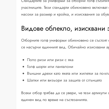
Стандартите за униформи за отборни голф събити
участниците. Тези стандарти обикновено включва
насоки за размер и кройка, и изисквания за обув
Видове облекло, изисквани 
Отборните голф униформи обикновено се състоят 
се насърчи единният вид. Обичайно изисквани ар
Поло ризи или ризи с яка
Голф шорти или панталони
Външни дрехи като якета или жилетки за по-х
Шапки или визьори за защита от слънцето
Всеки отбор трябва да се увери, че тези артикули
единен вид по време на състезанията.