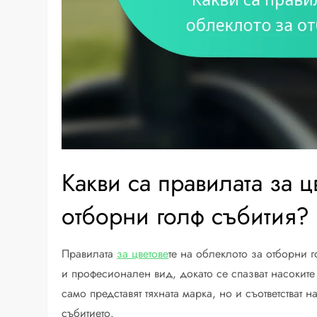
Какви са правилата за ц
отборни голф събития?
Правилата
за цветове
те на облеклото за отборни 
и професионален вид, докато се спазват насоките 
само представят тяхната марка, но и съответстват 
събитието.