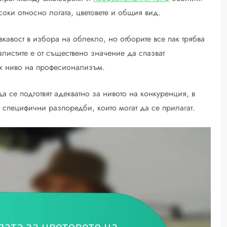
соки относно логата, цветовете и общия вид.
вкавост в избора на облекло, но отборите все пак трябва
листите е от съществено значение да спазват
ок ниво на професионализъм.
а се подготвят адекватно за нивото на конкуренция, в
ви специфични разпоредби, които могат да се прилагат.