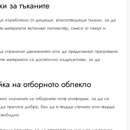
и за тъканите
де изработено от дишащи, влагоотводящи тъкани, за да
е материали включват полиестер, смеси от памук и
 да ограничат движението или да предизвикат прегряване.
ите материали са достатъчно издръжливи, за да
йка на отборното облекло
ено значение за отборните голф униформи, за да се
да приляга добре, без да е твърде стегнато или твърде
 свободно.
лични размери, за да отговорят на нуждите на всички