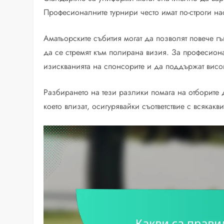
Професионалните турнири често имат по-строги на
Аматьорските събития могат да позволят повече гъ
да се стремят към полирана визия. За професиона
изискванията на спонсорите и да поддържат вис
Разбирането на тези разлики помага на отборите д
което влизат, осигурявайки съответствие с всякак