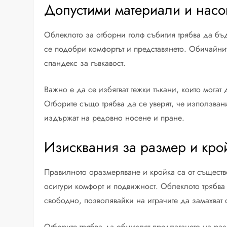
Допустими материали и насок
Облеклото за отборни голф събития трябва да бъ
се подобри комфортът и представянето. Обичайнит
спандекс за гъвкавост.
Важно е да се избягват тежки тъкани, които могат
Отборите също трябва да се уверят, че използван
издържат на редовно носене и пране.
Изисквания за размер и кро
Правилното оразмеряване и кройка са от съществ
осигури комфорт и подвижност. Облеклото трябва 
свободно, позволявайки на играчите да замахват
Отборите трябва да обмислят предлагането на раз