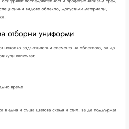
я осигуряват последователност и професионализъм сред
т специфични видове облекло, допустими материали,
ки.
за отборни униформи
от няколко задължителни елемента на облеклото, за да
тикули включват:
ладно време
 са в една и съща цветова схема и стил, за да поддържат