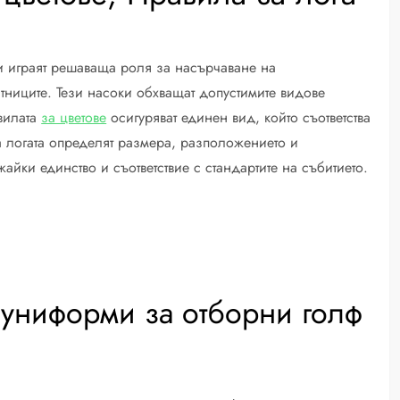
ми играят решаваща роля за насърчаване на
тниците. Тези насоки обхващат допустимите видове
авилата
за цветове
осигуряват единен вид, който съответства
за логата определят размера, разположението и
йки единство и съответствие с стандартите на събитието.
а униформи за отборни голф