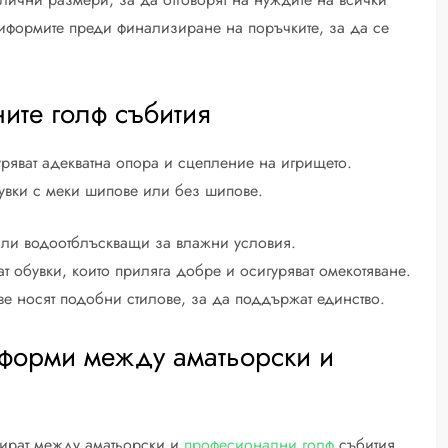
ниформите преди финализиране на поръчките, за да се
ните голф събития
уряват адекватна опора и сцепление на игрището.
увки с меки шипове или без шипове.
 или водоотблъскващи за влажни условия.
т обувки, които приляга добре и осигуряват омекотяване.
ове носят подобни стилове, за да поддържат единство.
ниформи между аматьорски и
рират между аматьорски и
професионални голф
събития.